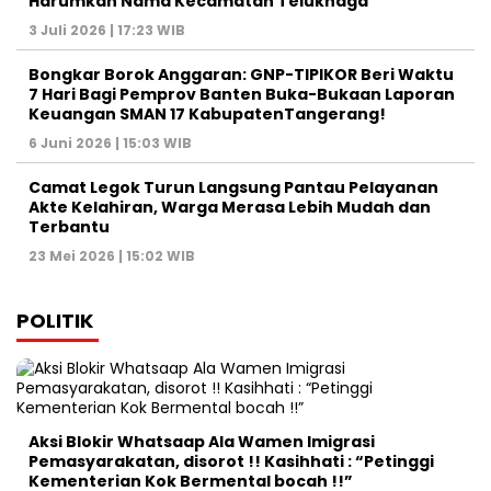
Harumkan Nama Kecamatan Teluknaga
3 Juli 2026 | 17:23 WIB
Bongkar Borok Anggaran: GNP-TIPIKOR Beri Waktu
7 Hari Bagi Pemprov Banten Buka-Bukaan Laporan
Keuangan SMAN 17 KabupatenTangerang!
6 Juni 2026 | 15:03 WIB
‎Camat Legok Turun Langsung Pantau Pelayanan
Akte Kelahiran, Warga Merasa Lebih Mudah dan
Terbantu‎
23 Mei 2026 | 15:02 WIB
POLITIK
Aksi Blokir Whatsaap Ala Wamen Imigrasi
Pemasyarakatan, disorot !! Kasihhati : “Petinggi
Kementerian Kok Bermental bocah !!”