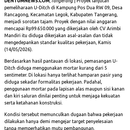
DENTUMNEWS.COM
,
Tangerang
| Proyek lanjutan
pemeliharaan U-Ditch di Kampung Pos Dua RW 09, Desa
Rancagong, Kecamatan Legok, Kabupaten Tangerang,
menjadi sorotan tajam. Proyek dengan nilai anggaran
mencapai Rp99.650.000 yang dikerjakan oleh CV Arimbi
Mandiri itu diduga dikerjakan asal-asalan dan tidak
mengedepankan standar kualitas pekerjaan, Kamis
(14/05/2026).
Berdasarkan hasil pantauan di lokasi, pemasangan U-
Ditch diduga menggunakan mortar kurang dari 5
sentimeter. Di lokasi hanya terlihat hamparan pasir yang
diduga sekadar formalitas pekerjaan. Padahal,
penggunaan mortar pada lapisan alas maupun sisi kanan
dan kiri saluran dinilai penting untuk menjaga kekuatan
serta ketahanan konstruksi.
Kondisi tersebut memunculkan dugaan bahwa pekerjaan
dilakukan hanya demi mengejar target penyelesaian
tanpa memperhatikan mutu pembangunan.