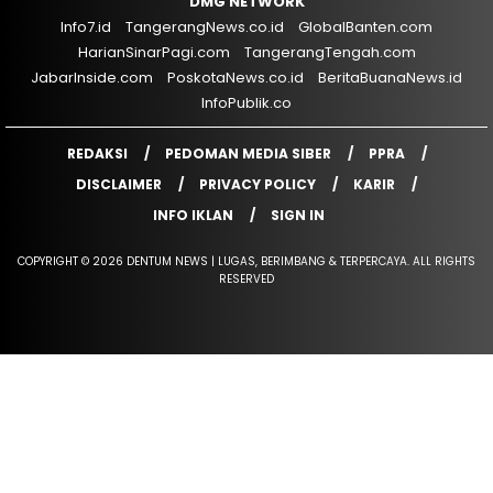
DMG NETWORK
Info7.id
TangerangNews.co.id
GlobalBanten.com
HarianSinarPagi.com
TangerangTengah.com
JabarInside.com
PoskotaNews.co.id
BeritaBuanaNews.id
InfoPublik.co
REDAKSI
PEDOMAN MEDIA SIBER
PPRA
DISCLAIMER
PRIVACY POLICY
KARIR
INFO IKLAN
SIGN IN
COPYRIGHT © 2026 DENTUM NEWS | LUGAS, BERIMBANG & TERPERCAYA. ALL RIGHTS
RESERVED