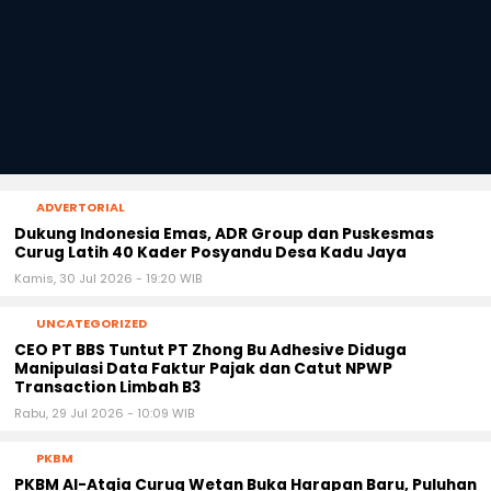
ADVERTORIAL
‎Dukung Indonesia Emas, ADR Group dan Puskesmas
Curug Latih 40 Kader Posyandu Desa Kadu Jaya‎
Kamis, 30 Jul 2026 - 19:20 WIB
UNCATEGORIZED
CEO PT BBS Tuntut PT Zhong Bu Adhesive Diduga
Manipulasi Data Faktur Pajak dan Catut NPWP
Transaction Limbah B3
Rabu, 29 Jul 2026 - 10:09 WIB
PKBM
PKBM Al-Atqia Curug Wetan Buka Harapan Baru, Puluhan