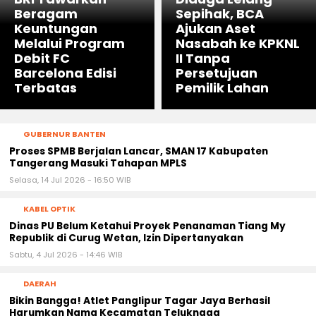
Beragam
Sepihak, BCA
Keuntungan
Ajukan Aset
Melalui Program
Nasabah ke KPKNL
Debit FC
II Tanpa
Barcelona Edisi
Persetujuan
Terbatas
Pemilik Lahan
GUBERNUR BANTEN
‎Proses SPMB Berjalan Lancar, SMAN 17 Kabupaten
Tangerang Masuki Tahapan MPLS
Selasa, 14 Jul 2026 - 16:50 WIB
KABEL OPTIK
Dinas PU Belum Ketahui Proyek Penanaman Tiang My
Republik di Curug Wetan, Izin Dipertanyakan
Sabtu, 4 Jul 2026 - 14:46 WIB
DAERAH
Bikin Bangga! Atlet Panglipur Tagar Jaya Berhasil
Harumkan Nama Kecamatan Teluknaga