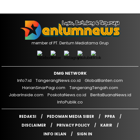
member of PT. Dentum Mediatama Grup
DMG NETWORK
Info7.id
TangerangNews.co.id
GlobalBanten.com
HarianSinarPagi.com
TangerangTengah.com
JabarInside.com
PoskotaNews.co.id
BeritaBuanaNews.id
InfoPublik.co
REDAKSI
PEDOMAN MEDIA SIBER
PPRA
DISCLAIMER
PRIVACY POLICY
KARIR
INFO IKLAN
SIGN IN