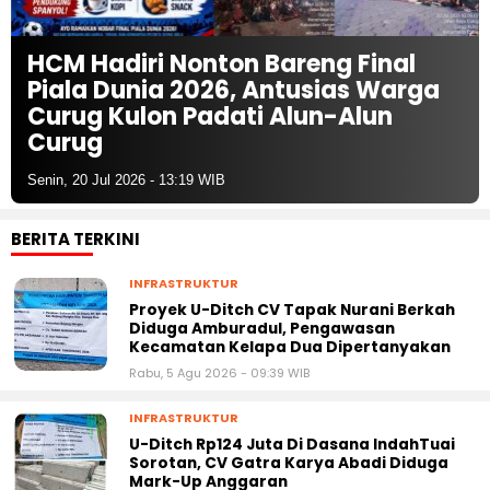
HCM Hadiri Nonton Bareng Final
Piala Dunia 2026, Antusias Warga
Curug Kulon Padati Alun-Alun
Curug
Senin, 20 Jul 2026 - 13:19 WIB
BERITA TERKINI
INFRASTRUKTUR
Proyek U-Ditch CV Tapak Nurani Berkah
Diduga Amburadul, Pengawasan
Kecamatan Kelapa Dua Dipertanyakan
Rabu, 5 Agu 2026 - 09:39 WIB
INFRASTRUKTUR
U-Ditch Rp124 Juta Di Dasana IndahTuai
Sorotan, CV Gatra Karya Abadi Diduga
Mark-Up Anggaran