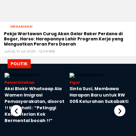
ORGANISASI
Pokja Wartawan Curug Akan Gelar Raker Perdana di
Bogor, Harso: Harapannya Lahir Program Kerja yang
Menguatkan Peran Pers Daerah
Jumat, 31 Jul 2026 - 12:04 WIB
POLITIK
Pemerintahan
Figur
Aksi Blokir Whatsaap Ala
Sinta Suci, Membawa
Wamen Imigrasi
Harapan Baru untuk RW
Pemasyarakatan, disorot
006 Kelurahan Sukabakti
‹
›
!! Kasihhati : “Petinggi
Kementerian Kok
Bermental bocah !!”