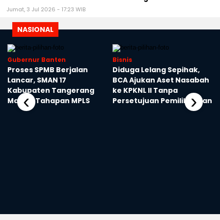
Jumat, 3 Jul 2026 - 17:23 WIB
NASIONAL
Gubernur Banten
Bisnis
‎Proses SPMB Berjalan
‎Diduga Lelang Sepihak,
k
Lancar, SMAN 17
BCA Ajukan Aset Nasabah
Kabupaten Tangerang
ke KPKNL II Tanpa
‹
›
Masuki Tahapan MPLS
Persetujuan Pemilik Lahan