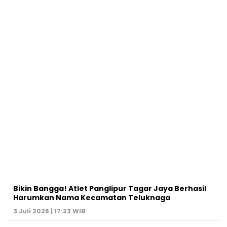
Bikin Bangga! Atlet Panglipur Tagar Jaya Berhasil
Harumkan Nama Kecamatan Teluknaga
3 Juli 2026 | 17:23 WIB