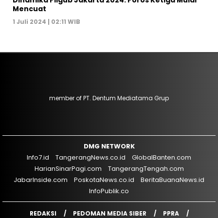
Mencuat
1 Juli 2024 | 02:11 WIB
member of PT. Dentum Mediatama Grup
DMG NETWORK
Info7.id
TangerangNews.co.id
GlobalBanten.com
HarianSinarPagi.com
TangerangTengah.com
JabarInside.com
PoskotaNews.co.id
BeritaBuanaNews.id
InfoPublik.co
REDAKSI
PEDOMAN MEDIA SIBER
PPRA