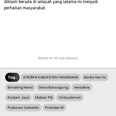
diklaim berada di wilayah yang selama ini menjadi
perhatian masyarakat.
Berita ini 56 kali dibaca
Tag :
ATR/BPN KABUPATEN TANGERANG
Berita Hari Ini
Breaking News
Desa Rancagong
Headline
Kodam Jaya
Mabes TNI
Ombudsman
Prabowo Subianto
Presiden RI