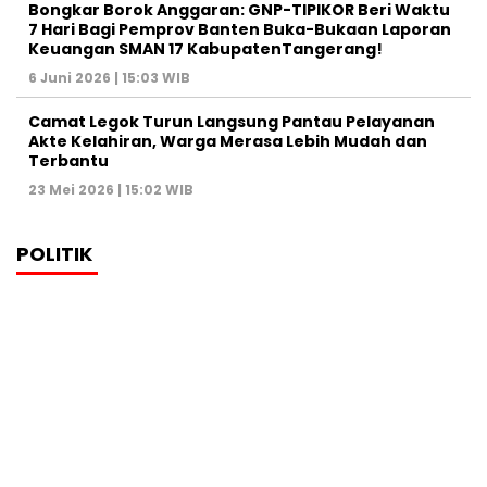
Bongkar Borok Anggaran: GNP-TIPIKOR Beri Waktu
7 Hari Bagi Pemprov Banten Buka-Bukaan Laporan
Keuangan SMAN 17 KabupatenTangerang!
6 Juni 2026 | 15:03 WIB
‎Camat Legok Turun Langsung Pantau Pelayanan
Akte Kelahiran, Warga Merasa Lebih Mudah dan
Terbantu‎
23 Mei 2026 | 15:02 WIB
POLITIK