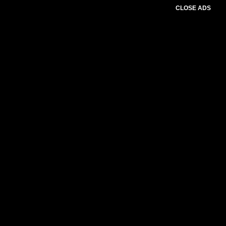
CLOSE ADS
Baca Juga :
Wow…!!! Anggaran Yang Sangat
Luar Biasa Haya Untuk Pembangunan Gapura