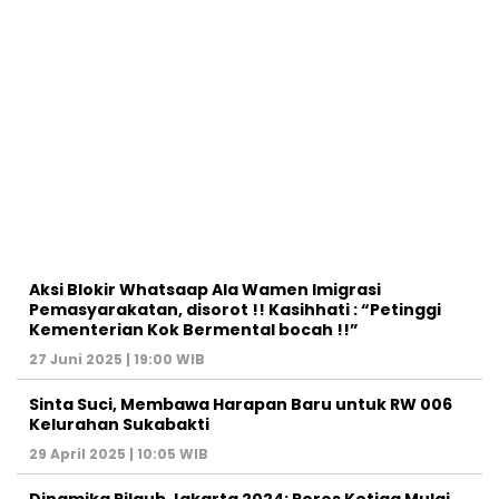
Aksi Blokir Whatsaap Ala Wamen Imigrasi
Pemasyarakatan, disorot !! Kasihhati : “Petinggi
Kementerian Kok Bermental bocah !!”
27 Juni 2025 | 19:00 WIB
Sinta Suci, Membawa Harapan Baru untuk RW 006
Kelurahan Sukabakti
29 April 2025 | 10:05 WIB
Dinamika Pilgub Jakarta 2024: Poros Ketiga Mulai