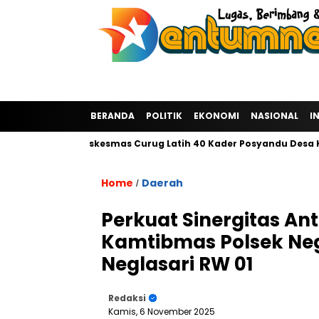
BERANDA
POLITIK
EKONOMI
NASIONAL
I
 Group dan Puskesmas Curug Latih 40 Kader Posyandu Desa Kadu 
Home
Daerah
/
Perkuat Sinergitas An
Kamtibmas Polsek Neg
Neglasari RW 01
Redaksi
Kamis, 6 November 2025