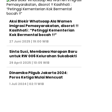
Aksi Blokir Whatsaap Ala Wamen
Imigrasi Pemasyarakatan, disorot !!
Kasihhati : “Petinggi Kementerian
Kok Bermental bocah !!”
27 Juni 2025 | 19:00 WIB
Sinta Suci, Membawa Harapan Baru
untuk RW 006 Kelurahan Sukabakti
29 April 2025 | 10:05 WIB
Dinamika Pilgub Jakarta 2024:
Poros Ketiga Mulai Mencuat
1 Juli 2024 | 02:11 WIB