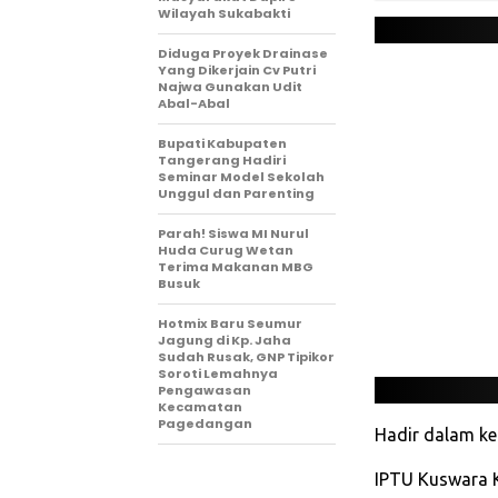
Wilayah Sukabakti
‎Diduga Proyek Drainase
Yang Dikerjain Cv Putri
Najwa Gunakan Udit
Abal-Abal
Bupati Kabupaten
Tangerang Hadiri
Seminar Model Sekolah
Unggul dan Parenting
‎Parah! Siswa MI Nurul
Huda Curug Wetan
Terima Makanan MBG
Busuk
‎Hotmix Baru Seumur
Jagung di Kp. Jaha
Sudah Rusak, GNP Tipikor
Soroti Lemahnya
Pengawasan
Kecamatan
Pagedangan‎
Hadir dalam keg
IPTU Kuswara K