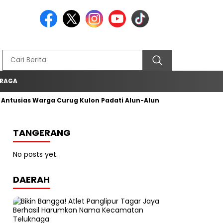
 RAGA
tusias Warga Curug Kulon Padati Alun-Alun Curug
‎Proses SP
TANGERANG
No posts yet.
DAERAH