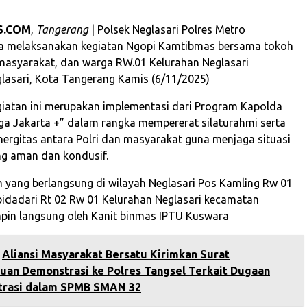
S.COM
,
Tangerang
| Polsek Neglasari Polres Metro
a melaksanakan kegiatan Ngopi Kamtibmas bersama tokoh
asyarakat, dan warga RW.01 Kelurahan Neglasari
asari, Kota Tangerang Kamis (6/11/2025)
egiatan ini merupakan implementasi dari Program Kapolda
ga Jakarta +” dalam rangka mempererat silaturahmi serta
ergitas antara Polri dan masyarakat guna menjaga situasi
g aman dan kondusif.
 yang berlangsung di wilayah Neglasari Pos Kamling Rw 01
 bidadari Rt 02 Rw 01 Kelurahan Neglasari kecamatan
mpin langsung oleh Kanit binmas IPTU Kuswara
Aliansi Masyarakat Bersatu Kirimkan Surat
uan Demonstrasi ke Polres Tangsel Terkait Dugaan
trasi dalam SPMB SMAN 32