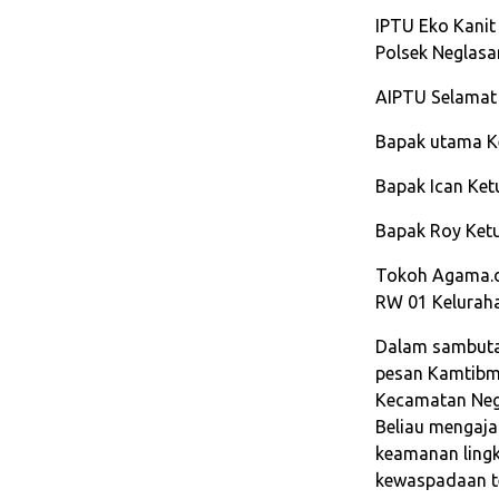
IPTU Eko Kanit
Polsek Neglasa
AIPTU Selamat
Bapak utama K
Bapak Ican Ket
Bapak Roy Ketu
Tokoh Agama.d
RW 01 Keluraha
Dalam sambuta
pesan Kamtibm
Kecamatan Neg
Beliau mengaj
keamanan ling
kewaspadaan te