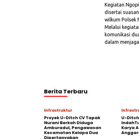
Kegiatan Ngopi
disertai suasan
wilkum Polsek 
Melalui kegiata
komunikasi dua
dalam menjaga 
Berita Terbaru
Infrastruktur
Infrastr
Proyek U-Ditch CV Tapak
U-Ditch
Nurani Berkah Diduga
IndahTu
Amburadul, Pengawasan
Karya 
Kecamatan Kelapa Dua
Anggar
Dipertanyakan