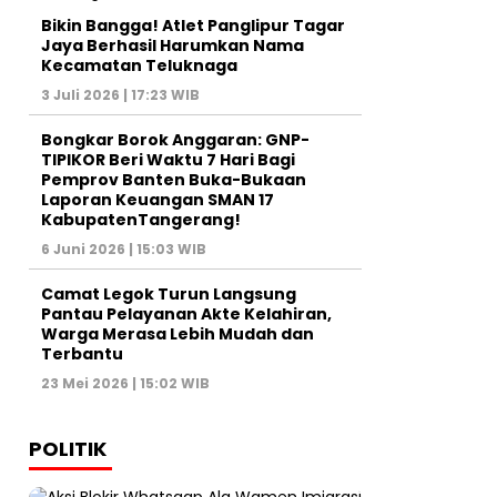
Bikin Bangga! Atlet Panglipur Tagar
Jaya Berhasil Harumkan Nama
Kecamatan Teluknaga
3 Juli 2026 | 17:23 WIB
Bongkar Borok Anggaran: GNP-
TIPIKOR Beri Waktu 7 Hari Bagi
Pemprov Banten Buka-Bukaan
Laporan Keuangan SMAN 17
KabupatenTangerang!
6 Juni 2026 | 15:03 WIB
‎Camat Legok Turun Langsung
Pantau Pelayanan Akte Kelahiran,
Warga Merasa Lebih Mudah dan
Terbantu‎
23 Mei 2026 | 15:02 WIB
POLITIK