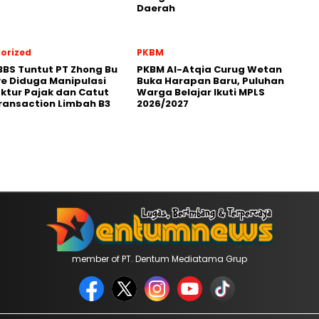
Daerah
orized
PKBM
BBS Tuntut PT Zhong Bu
PKBM Al-Atqia Curug Wetan
e Diduga Manipulasi
Buka Harapan Baru, Puluhan
ktur Pajak dan Catut
Warga Belajar Ikuti MPLS
ransaction Limbah B3
2026/2027
member of PT. Dentum Mediatama Grup