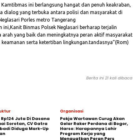
 Kamtibmas ini berlangsung hangat dan penuh keakraban,
a dialog yang terbuka antara polisi dan masyarakat di
Neglasari Porles metro Tangerang
n ini,Kanit Binmas Polsek Neglasari berharap terjalin
 arah yang baik dan meningkatnya peran aktif masyarakat
keamanan serta ketertiban lingkungan.tandasnya”(Rom)
Berita ini 21 kali dibaca
uktur
Organisasi
 Rp124 Juta Di Dasana
Pokja Wartawan Curug Akan
ai Sorotan, CV Gatra
Gelar Raker Perdana di Bogor,
Abadi Diduga Mark-Up
Harso: Harapannya Lahir
an
Program Kerja yang
Menguatkan Peran Pers