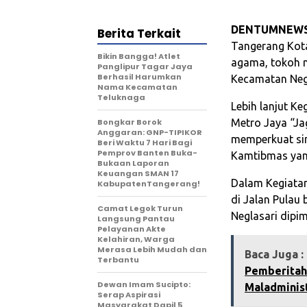
DENTUMNEW
Berita Terkait
Tangerang Kot
Bikin Bangga! Atlet
agama, tokoh m
Panglipur Tagar Jaya
Berhasil Harumkan
Kecamatan Negl
Nama Kecamatan
Teluknaga
Lebih lanjut K
Bongkar Borok
Metro Jaya “Ja
Anggaran: GNP-TIPIKOR
memperkuat sin
Beri Waktu 7 Hari Bagi
Pemprov Banten Buka-
Kamtibmas yan
Bukaan Laporan
Keuangan SMAN 17
Dalam Kegiatan
KabupatenTangerang!
di Jalan Pulau
‎Camat Legok Turun
Neglasari dipi
Langsung Pantau
Pelayanan Akte
Kelahiran, Warga
Merasa Lebih Mudah dan
Baca Juga :
Terbantu‎
Pemberitah
Dewan Imam Sucipto:
Maladminis
Serap Aspirasi
Masyarakat Dapil 5