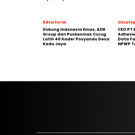
Advertorial
Uncateg
‎Dukung Indonesia Emas, ADR
CEO PT 
Group dan Puskesmas Curug
Adhesiv
Latih 40 Kader Posyandu Desa
Data Fa
Kadu Jaya‎
NPWP T