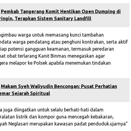
Pemkab Tangerang Komit Hentikan Open Dumping di
ingin, Terapkan Sistem Sanitary Landfill
engimbau warga untuk memasang kunci tambahan
data warga pendatang atau penghuni kontrakan, serta aktif
tiap potensi gangguan keamanan, termasuk peredaran
at obat terlarang Kanit Binmas menegaskan agar
era melapor ke Polsek apabila menemukan tindakan
Makam Syeh Waliyudin Bencongan: Pusat Perhatian
mar Sejarah Spiritual
ga juga diingatkan untuk selalu berhati-hati dalam
alatan listrik dan kompor guna mencegah kebakaran,
ayah Neglasari merupakan kawasan padat penduduk.ujarnya”