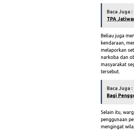
Baca Juga :
TPA Jatiwar
Beliau juga m
kendaraan, men
melaporkan se
narkoba dan ob
masyarakat seg
tersebut.
Baca Juga :
Bagi Pengge
Selain itu, war
penggunaan per
mengingat wil