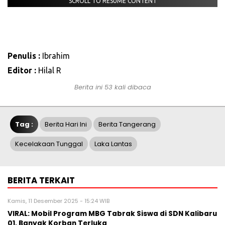
SCROLL TO RESUME CONTENT
Penulis :
Ibrahim
Editor :
Hilal R
Berita ini 53 kali dibaca
Tag :
Berita Hari Ini
Berita Tangerang
Kecelakaan Tunggal
Laka Lantas
BERITA TERKAIT
Kamis, 11 Desember 2025 - 15:24 WIB
‎VIRAL: Mobil Program MBG Tabrak Siswa di SDN Kalibaru
01, Banyak Korban Terluka