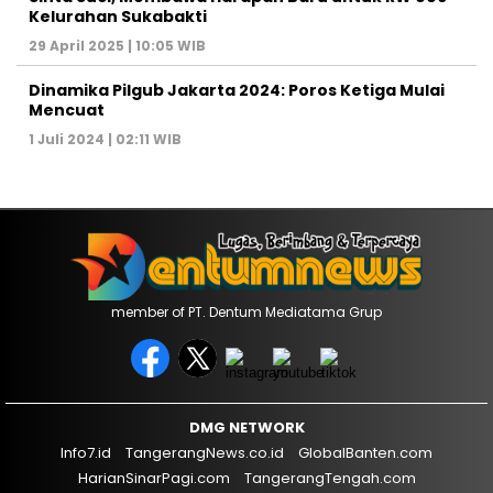
Kelurahan Sukabakti
29 April 2025 | 10:05 WIB
Dinamika Pilgub Jakarta 2024: Poros Ketiga Mulai
Mencuat
1 Juli 2024 | 02:11 WIB
member of PT. Dentum Mediatama Grup
DMG NETWORK
Info7.id
TangerangNews.co.id
GlobalBanten.com
HarianSinarPagi.com
TangerangTengah.com