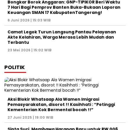
Bongkar Borok Anggaran: GNP-TIPIKOR Beri Waktu
7 Hari Bagi Pemprov Banten Buka-Bukaan Laporan
Keuangan SMAN 17 KabupatenTangerang!
6 Juni 2026 | 15:03 WIB
‎Camat Legok Turun Langsung Pantau Pelayanan
Akte Kelahiran, Warga Merasa Lebih Mudah dan
Terbantu‎
23 Mei 2026 | 15:02 WIB
POLITIK
Aksi Blokir Whatsaap Ala Wamen Imigrasi
Pemasyarakatan, disorot !! Kasihhati : “Petinggi
Kementerian Kok Bermental bocah !!”
27 Juni 2025 | 19:00 WIB
Sinta Suci, Membawa Harapan Baru untuk RW 006