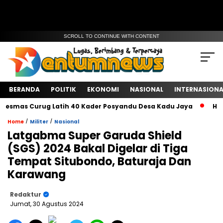
SCROLL TO CONTINUE WITH CONTENT
BERANDA
POLITIK
EKONOMI
NASIONAL
INTERNASIONA
as Curug Latih 40 Kader Posyandu Desa Kadu Jaya‎
HCM Had
/
/
Home
Militer
Nasional
Latgabma Super Garuda Shield
(SGS) 2024 Bakal Digelar di Tiga
Tempat Situbondo, Baturaja Dan
Karawang
Redaktur
Jumat, 30 Agustus 2024