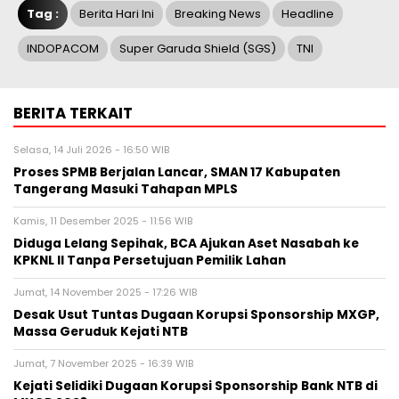
Tag :
Berita Hari Ini
Breaking News
Headline
INDOPACOM
Super Garuda Shield (SGS)
TNI
BERITA TERKAIT
Selasa, 14 Juli 2026 - 16:50 WIB
‎Proses SPMB Berjalan Lancar, SMAN 17 Kabupaten
Tangerang Masuki Tahapan MPLS
Kamis, 11 Desember 2025 - 11:56 WIB
‎Diduga Lelang Sepihak, BCA Ajukan Aset Nasabah ke
KPKNL II Tanpa Persetujuan Pemilik Lahan
Jumat, 14 November 2025 - 17:26 WIB
Desak Usut Tuntas Dugaan Korupsi Sponsorship MXGP,
Massa Geruduk Kejati NTB
Jumat, 7 November 2025 - 16:39 WIB
Kejati Selidiki Dugaan Korupsi Sponsorship Bank NTB di