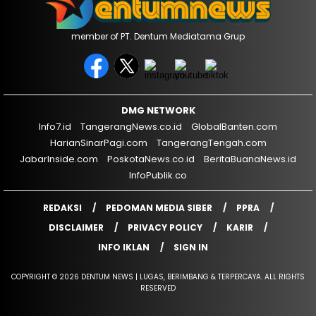
member of PT. Dentum Mediatama Grup
DMG NETWORK
Info7.id
TangerangNews.co.id
GlobalBanten.com
HarianSinarPagi.com
TangerangTengah.com
JabarInside.com
PoskotaNews.co.id
BeritaBuanaNews.id
InfoPublik.co
REDAKSI
PEDOMAN MEDIA SIBER
PPRA
DISCLAIMER
PRIVACY POLICY
KARIR
INFO IKLAN
SIGN IN
COPYRIGHT © 2026 DENTUM NEWS | LUGAS, BERIMBANG & TERPERCAYA. ALL RIGHTS
RESERVED