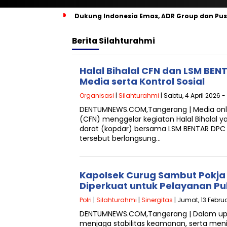
‎Dukung Indonesia Emas, ADR Group dan Pu
Berita
Silahturahmi
Halal Bihalal CFN dan LSM BENT
Media serta Kontrol Sosial
Organisasi
|
Silahturahmi
| Sabtu, 4 April 2026 
DENTUMNEWS.COM,Tangerang | Media on
(CFN) menggelar kegiatan Halal Bihalal y
darat (kopdar) bersama LSM BENTAR DPC
tersebut berlangsung…
Kapolsek Curug Sambut Pokja d
Diperkuat untuk Pelayanan P
Polri
|
Silahturahmi
|
Sinergitas
| Jumat, 13 Februa
DENTUMNEWS.COM,Tangerang | Dalam up
menjaga stabilitas keamanan, serta meni