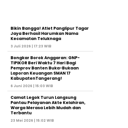
Bikin Bangga! Atlet Panglipur Tagar
Jaya Berhasil Harumkan Nama
Kecamatan Teluknaga
3 Juli 2026 | 17:23 WIB
Bongkar Borok Anggaran: GNP-
TIPIKOR Beri Waktu 7 Hari Bagi
Pemprov Banten Buka-Bukaan
Laporan Keuangan SMAN 17
KabupatenTangerang!
6 Juni 2026 | 15:03 WIB
‎Camat Legok Turun Langsung
Pantau Pelayanan Akte Kelahiran,
Warga Merasa Lebih Mudah dan
Terbantu‎
23 Mei 2026 | 15:02 WIB