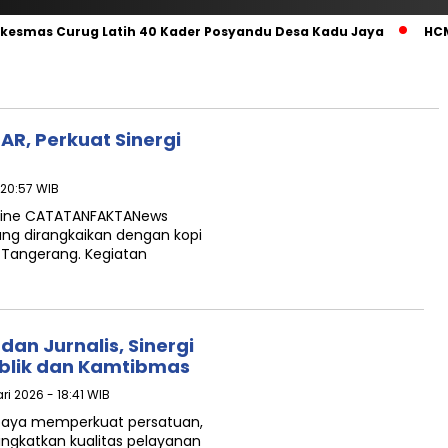
skesmas Curug Latih 40 Kader Posyandu Desa Kadu Jaya‎
HCM
AR, Perkuat Sinergi
- 20:57 WIB
line CATATANFAKTANews
ang dirangkaikan dengan kopi
 Tangerang. Kegiatan
an Jurnalis, Sinergi
ublik dan Kamtibmas
ri 2026 - 18:41 WIB
aya memperkuat persatuan,
ngkatkan kualitas pelayanan