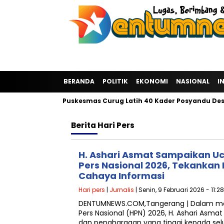
BERANDA
POLITIK
EKONOMI
NASIONAL
I
 ADR Group dan Puskesmas Curug Latih 40 Kader Posyandu Desa K
Berita
Hari Pers
‎H. Ashari Asmat Sampaikan U
Pers Nasional 2026, Tekankan
Cahaya Informasi‎
Hari pers
|
Jurnalis
| Senin, 9 Februari 2026 - 11:2
DENTUMNEWS.COM,Tangerang | Dalam mo
Pers Nasional (HPN) 2026, H. Ashari Asm
dan penghargaan yang tinggi kepada selu