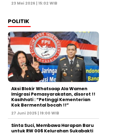
23 Mei 2026 | 15:02 WIB
POLITIK
Aksi Blokir Whatsaap Ala Wamen
Imigrasi Pemasyarakatan, disorot !!
Kasihhati : “Petinggi Kementerian
Kok Bermental bocah !!”
27 Juni 2025 | 19:00 WIB
Sinta Suci, Membawa Harapan Baru
untuk RW 006 Kelurahan Sukabakti