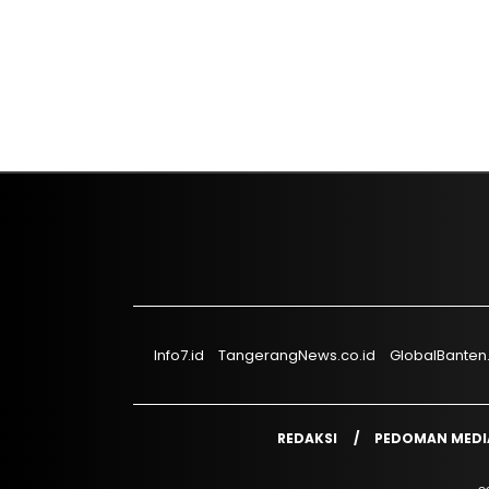
Info7.id
TangerangNews.co.id
GlobalBanten
REDAKSI
PEDOMAN MEDIA