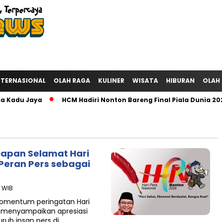
NTERNASIONAL
OLAH RAGA
KULINER
WISATA
HIBURAN
OLAH
adu Jaya‎
HCM Hadiri Nonton Bareng Final Piala Dunia 2026
capan Selamat Hari
 Peran Pers sebagai
8 WIB
mentum peringatan Hari
at menyampaikan apresiasi
ruh insan pers di…