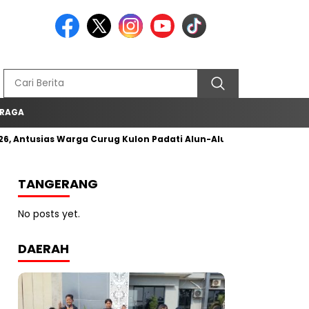
 RAGA
, Antusias Warga Curug Kulon Padati Alun-Alun Curug
‎Prose
TANGERANG
No posts yet.
DAERAH